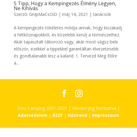
5 Tipp, Hogy a Kempingezés Élmény Legyen,
Ne Kihívás
Szerző:
GnIpMaCsOiD
|
máj 14, 2021
|
tanácsok
A kempingezés tökéletes módja annak, hogy kiszakadj
a hétköznapokból, és közelebb kerülj a természethez.
Akár tapasztalt táborozó vagy, akár most vágsz bele
először, ezekkel a tippekkel garantáltan élvezetesebb
és gondtalanabb lesz a kaland. 1. Tervezd Meg Előre
a...
Diós Camping 2001-2021 | Minden jog fenntartva |
Adatvédelem
|
ÁSZF
|
Házirend
|
Impresszum